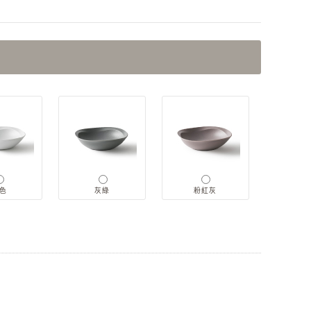
色
灰綠
粉紅灰