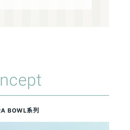
ncept
RA BOWL系列