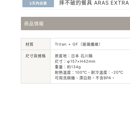
摔不破的餐具 ARAS EXTRA 
3天內出貨
商品情報
材質
Tritan + GF（玻璃纖維）
尺寸與規格
原産地：日本 石川縣
尺寸：φ157×H42mm
重量：約134g
耐熱温度：100℃、耐冷温度：-20℃
可用洗碗機、漂白劑，不含BPA。