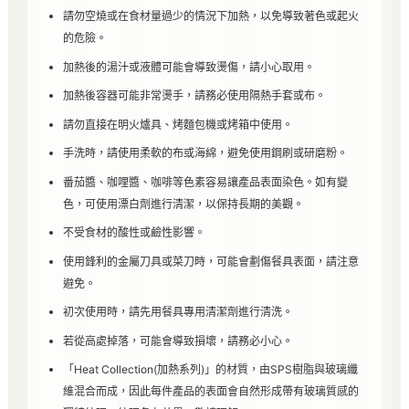
請勿空燒或在食材量過少的情況下加熱，以免導致著色或起火
的危險。
加熱後的湯汁或液體可能會導致燙傷，請小心取用。
加熱後容器可能非常燙手，請務必使用隔熱手套或布。
請勿直接在明火爐具、烤麵包機或烤箱中使用。
手洗時，請使用柔軟的布或海綿，避免使用鋼刷或研磨粉。
番茄醬、咖哩醬、咖啡等色素容易讓產品表面染色。如有變
色，可使用漂白劑進行清潔，以保持長期的美觀。
不受食材的酸性或鹼性影響。
使用鋒利的金屬刀具或菜刀時，可能會劃傷餐具表面，請注意
避免。
初次使用時，請先用餐具專用清潔劑進行清洗。
若從高處掉落，可能會導致損壞，請務必小心。
「Heat Collection(加熱系列)」的材質，由SPS樹脂與玻璃纖
維混合而成，因此每件產品的表面會自然形成帶有玻璃質感的