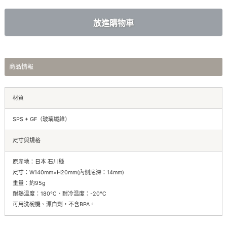
商品情報
材質
SPS + GF（玻璃纖維）
尺寸與規格
原産地：日本 石川縣
尺寸：W140mm×H20mm(內側底深：14mm)
重量：約95g
耐熱温度：180℃、耐冷温度：-20℃
可用洗碗機、漂白劑，不含BPA。