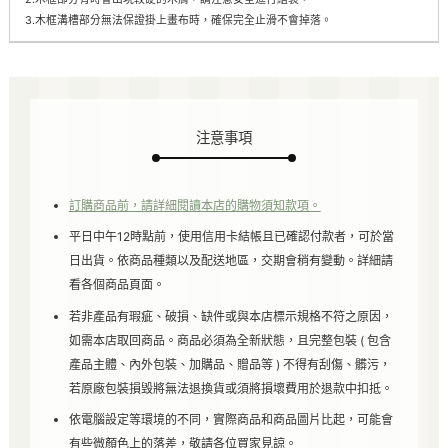
3.木框溝槽部分無法保證掛上畫布時，確保完全止滑不會掉落。
注意事項
訂購商品前，請詳細閱讀本店的購物須知款項。
平日中午12時點前，使用信用卡結帳且已確認付款者，可於當
日出貨。依商品種類以及配送地區，交期會稍有變動。詳細請
看各個商品頁面。
若非產品有瑕疵、破損、缺件或與本店標示規格不符之原因，
如需本店取回商品。商品必須為全新狀態，且完整包裝 ( 包含
產品主體、內外包裝、加購品、贈品等 ) 不得有刮傷、髒污，
若原廠包裝損毁將無法退換貨或須將損壞費用於退款中扣抵。
依電腦設定等環境的不同，實際商品和商品圖片比起，可能會
有些微顏色上的落差，敬請各位買家見諒。