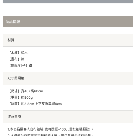
商品情報
材質
【木框】松木
【畫布】棉
【螺絲/釘子】鐵
尺寸與規格
【尺寸】寬40X高60cm
【重量】約800g
【厚度】約3.8cm 上下反折車縫8cm
注意事項
1.本商品需客人自行組裝(也可選擇+100元畫框組裝服務)。
2.木框部分有時會出現較硬的木屑，請注意安全進行組裝。