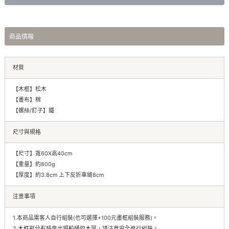
商品情報
材質
【木框】松木
【畫布】棉
【螺絲/釘子】鐵
尺寸與規格
【尺寸】寬60X高40cm
【重量】約800g
【厚度】約3.8cm 上下反折車縫8cm
注意事項
1.本商品需客人自行組裝(也可選擇+100元畫框組裝服務)。
2.木框部分有時會出現較硬的木屑，請注意安全進行組裝。