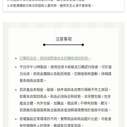
3.木框溝槽部分無法保證掛上畫布時，確保完全止滑不會掉落。
注意事項
訂購商品前，請詳細閱讀本店的購物須知款項。
平日中午12時點前，使用信用卡結帳且已確認付款者，可於當
日出貨。依商品種類以及配送地區，交期會稍有變動。詳細請
看各個商品頁面。
若非產品有瑕疵、破損、缺件或與本店標示規格不符之原因，
如需本店取回商品。商品必須為全新狀態，且完整包裝 ( 包含
產品主體、內外包裝、加購品、贈品等 ) 不得有刮傷、髒污，
若原廠包裝損毁將無法退換貨或須將損壞費用於退款中扣抵。
依電腦設定等環境的不同，實際商品和商品圖片比起，可能會
有些微顏色上的落差，敬請各位買家見諒。