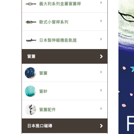
義大利系列金屬窗簾桿
歐式小窗桿系列
日本製伸縮機能軌道
窗簾
窗簾
窗紗
窗簾配件
日本進口磁磚