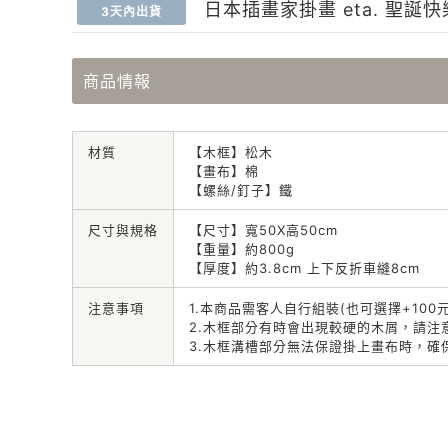
日本插畫家掛畫 eta. 聖誕快
3天內出貨
商品情報
材質
【木框】松木
【畫布】棉
【螺絲/釘子】鐵
尺寸與規格
【尺寸】寬50X高50cm
【重量】約800g
【厚度】約3.8cm 上下反折車縫8cm
注意事項
1.本商品需客人自行組裝(也可選擇+100
2.木框部分有時會出現較硬的木屑，請注
3.木框溝槽部分無法保證掛上畫布時，確