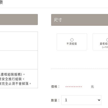
樂
尺寸
不須組裝
畫框組
(+1
元畫框組裝服務)。
意安全進行組裝。
保完全止滑不會掉落。
價格：
元
數量：