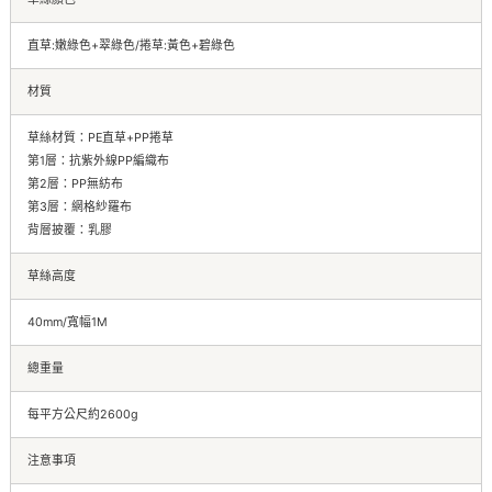
直草:嫩綠色+翠綠色/捲草:黃色+碧綠色
材質
草絲材質：PE直草+PP捲草
第1層：抗紫外線PP編織布
第2層：PP無紡布
第3層：網格紗羅布
背層披覆：乳膠
草絲高度
40mm/寬幅1M
總重量
每平方公尺約2600g
注意事項