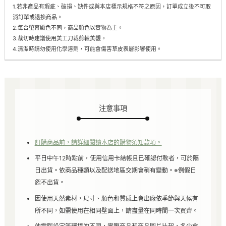
1.若非產品有瑕疵、破損、缺件或與本店標示規格不符之原因，訂單成立後不可取
消訂單或退換商品。
2.每台螢幕顯色不同，商品顏色以實物為主。
3.裁切時建議使用美工刀裁剪較美觀。
4.清潔時請勿使用化學溶劑，可能會傷害草皮表層影響使用。
注意事項
訂購商品前，請詳細閱讀本店的購物須知款項。
平日中午12時點前，使用信用卡結帳且已確認付款者，可於隔
日出貨。依商品種類以及配送地區交期會稍有變動。※例假日
恕不出貨。
因使用天然素材，尺寸、顏色和質感上會出廠依季節與天候有
所不同，如需使用在相同壁面上，請盡量在同時間一次買齊。