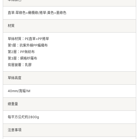
直草:翠綠色+橄欖綠/捲草:黃色+墨綠色
材質
草絲材質：PE直草+PP捲草
第1層：抗紫外線PP編織布
第2層：PP無紡布
第3層：網格紗羅布
背層披覆：乳膠
草絲高度
40mm/寬幅1M
總重量
每平方公尺約2800g
注意事項