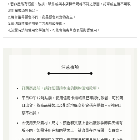
1.若非產品有瑕疵、破損、缺件或與本店標示規格不符之原因，訂單成立後不可取
消訂單或退換商品。
2.每台螢幕顯色不同，商品顏色以實物為主。
3.裁切時建議使用美工刀裁剪較美觀。
4.清潔時請勿使用化學溶劑，可能會傷害草皮表層影響使用。
注意事項
訂購商品前，請詳細閱讀本店的購物須知款項。
平日中午12時點前，使用信用卡結帳且已確認付款者，可於隔
日出貨。依商品種類以及配送地區交期會稍有變動。※例假日
恕不出貨。
因使用天然素材，尺寸、顏色和質感上會出廠依季節與天候有
所不同，如需使用在相同壁面上，請盡量在同時間一次買齊。